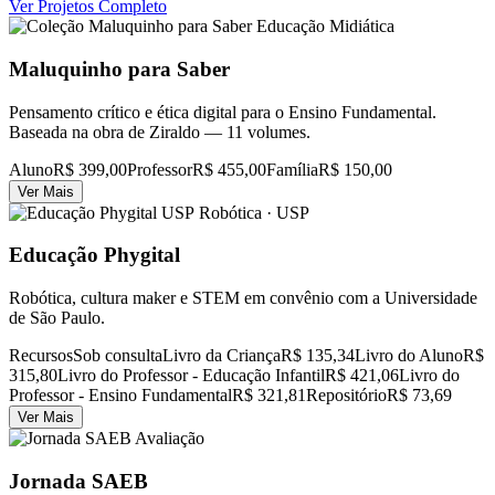
Ver Projetos Completo
Educação Midiática
Maluquinho para Saber
Pensamento crítico e ética digital para o Ensino Fundamental.
Baseada na obra de Ziraldo — 11 volumes.
Aluno
R$ 399,00
Professor
R$ 455,00
Família
R$ 150,00
Ver Mais
Robótica · USP
Educação Phygital
Robótica, cultura maker e STEM em convênio com a Universidade
de São Paulo.
Recursos
Sob consulta
Livro da Criança
R$ 135,34
Livro do Aluno
R$
315,80
Livro do Professor - Educação Infantil
R$ 421,06
Livro do
Professor - Ensino Fundamental
R$ 321,81
Repositório
R$ 73,69
Ver Mais
Avaliação
Jornada SAEB