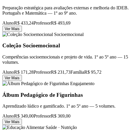
Preparação estratégica para avaliações externas e melhoria do IDEB.
Português e Matemática — 1º ao 9º ano.
Aluno
R$ 433,24
Professor
R$ 493,69
Ver Mais
Socioemocional
Coleção Socioemocional
Competências socioemocionais e projeto de vida. 1º ao 5º ano — 15
volumes.
Aluno
R$ 171,28
Professor
R$ 231,73
Família
R$ 95,72
Ver Mais
Engajamento
Álbum Pedagógico de Figurinhas
Aprendizado lúdico e gamificado. 1º ao 5º ano — 5 volumes.
Aluno
R$ 349,00
Professor
R$ 369,00
Ver Mais
Saúde · Nutrição