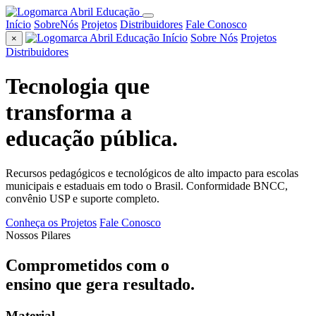
Início
SobreNós
Projetos
Distribuidores
Fale Conosco
Início
Sobre Nós
Projetos
×
Distribuidores
Tecnologia que
transforma
a
educação pública.
Recursos pedagógicos e tecnológicos de alto impacto para escolas
municipais e estaduais em todo o Brasil. Conformidade BNCC,
convênio USP e suporte completo.
Conheça os Projetos
Fale Conosco
Nossos Pilares
Comprometidos com o
ensino que gera resultado.
Material